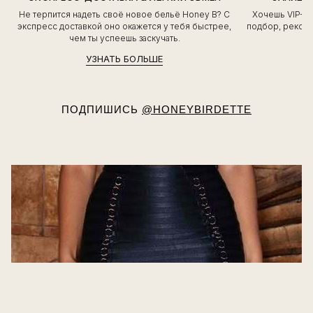
Не терпится надеть своё новое бельё Honey B? С
Хочешь VIP-о
экспресс доставкой оно окажется у тебя быстрее,
подбор, рекоме
чем ты успеешь заскучать.
УЗНАТЬ БОЛЬШЕ
ПОДПИШИСЬ
@HONEYBIRDETTE