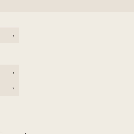
›
›
›