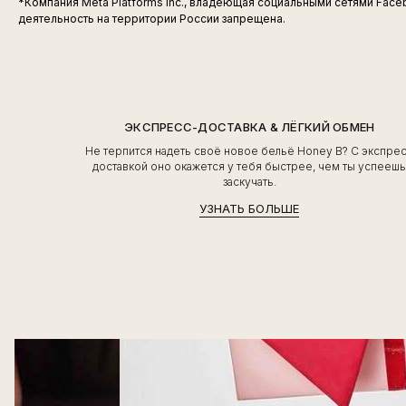
*Компания Meta Platforms Inc., владеющая социальными сетями Faceb
деятельность на территории России запрещена.
ЭКСПРЕСС-ДОСТАВКА & ЛЁГКИЙ ОБМЕН
Не терпится надеть своё новое бельё Honey B? С экспре
доставкой оно окажется у тебя быстрее, чем ты успееш
заскучать.
УЗНАТЬ БОЛЬШЕ