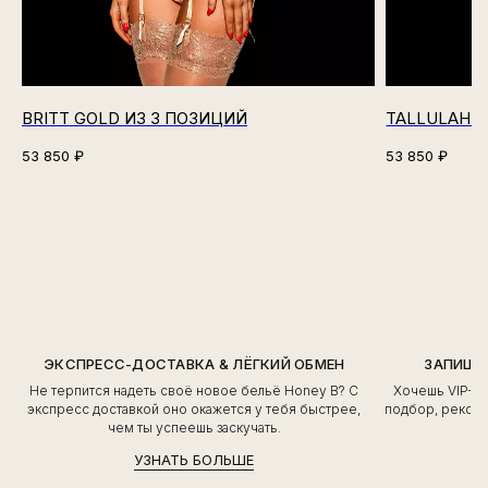
BRITT GOLD ИЗ 3 ПОЗИЦИЙ
TALLULAH N
53 850
₽
53 850
₽
ЭКСПРЕСС-ДОСТАВКА & ЛЁГКИЙ ОБМЕН
ЗАПИШИ
Не терпится надеть своё новое бельё Honey B? С
Хочешь VIP-о
экспресс доставкой оно окажется у тебя быстрее,
подбор, рекоме
чем ты успеешь заскучать.
УЗНАТЬ БОЛЬШЕ