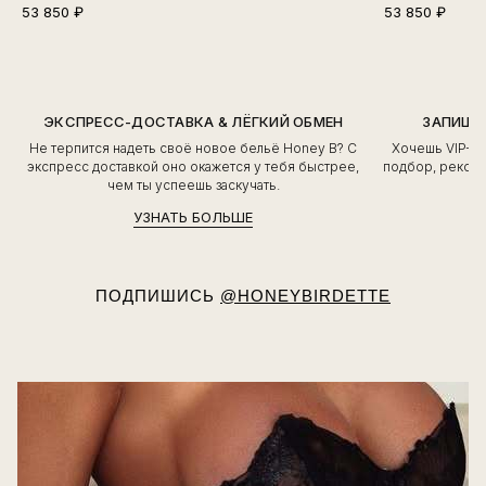
53 850
₽
53 850
₽
ЭКСПРЕСС-ДОСТАВКА & ЛЁГКИЙ ОБМЕН
ЗАПИШИ
Не терпится надеть своё новое бельё Honey B? С
Хочешь VIP-о
экспресс доставкой оно окажется у тебя быстрее,
подбор, рекоме
чем ты успеешь заскучать.
УЗНАТЬ БОЛЬШЕ
ПОДПИШИСЬ
@HONEYBIRDETTE