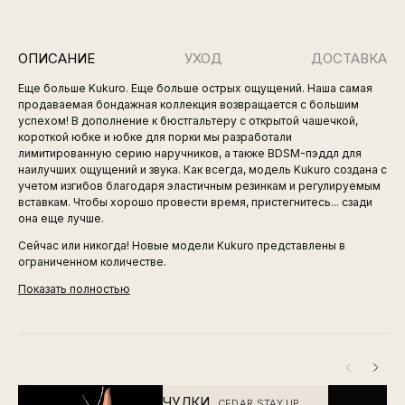
ОПИСАНИЕ
УХОД
ДОСТАВКА
Еще больше Kukuro. Еще больше острых ощущений. Наша самая
продаваемая бондажная коллекция возвращается с большим
успехом! В дополнение к бюстгальтеру с открытой чашечкой,
короткой юбке и юбке для порки мы разработали
лимитированную серию наручников, а также BDSM-пэддл для
наилучших ощущений и звука. Как всегда, модель Kukuro создана с
учетом изгибов благодаря эластичным резинкам и регулируемым
вставкам. Чтобы хорошо провести время, пристегнитесь... сзади
она еще лучше.
Сейчас или никогда! Новые модели Kukuro представлены в
ограниченном количестве.
Показать полностью
ЧУЛКИ
CEDAR STAY UP