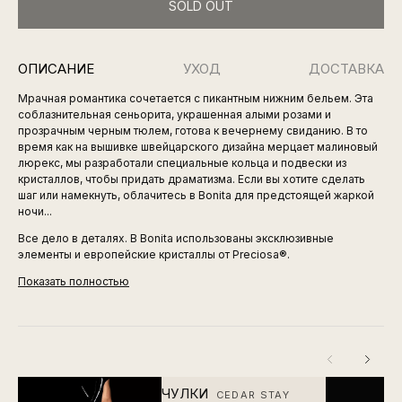
SOLD OUT
ОПИСАНИЕ
УХОД
ДОСТАВКА
Мрачная романтика сочетается с пикантным нижним бельем. Эта
соблазнительная сеньорита, украшенная алыми розами и
прозрачным черным тюлем, готова к вечернему свиданию. В то
время как на вышивке швейцарского дизайна мерцает малиновый
люрекс, мы разработали специальные кольца и подвески из
кристаллов, чтобы придать драматизма. Если вы хотите сделать
шаг или намекнуть, облачитесь в Bonita для предстоящей жаркой
ночи...
Все дело в деталях. В Bonita использованы эксклюзивные
элементы и европейские кристаллы от Preciosa®.
Показать полностью
ЧУЛКИ
CEDAR STAY