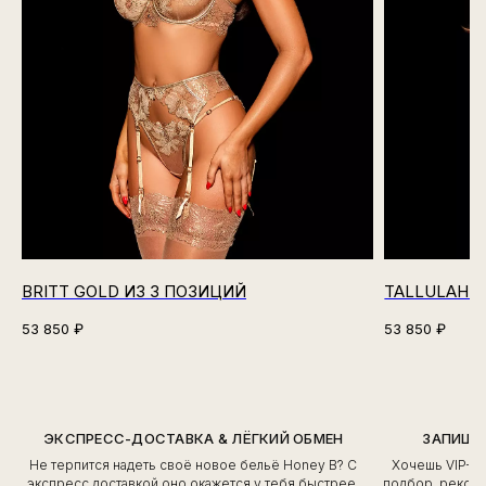
BRITT GOLD ИЗ 3 ПОЗИЦИЙ
TALLULAH N
53 850
₽
53 850
₽
ЭКСПРЕСС-ДОСТАВКА & ЛЁГКИЙ ОБМЕН
ЗАПИШИ
Не терпится надеть своё новое бельё Honey B? С
Хочешь VIP-о
экспресс доставкой оно окажется у тебя быстрее,
подбор, рекоме