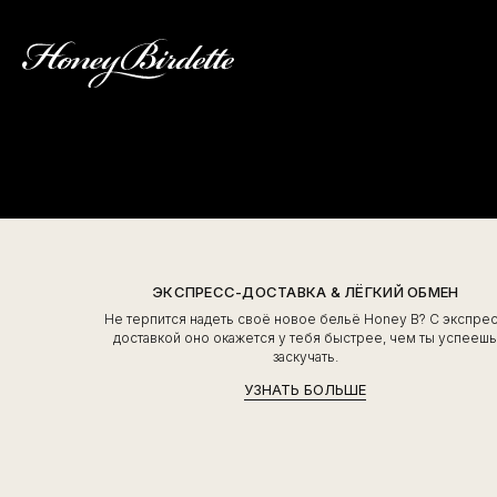
ЭКСПРЕСС-ДОСТАВКА & ЛЁГКИЙ ОБМЕН
Не терпится надеть своё новое бельё Honey B? С экспре
доставкой оно окажется у тебя быстрее, чем ты успееш
заскучать.
УЗНАТЬ БОЛЬШЕ