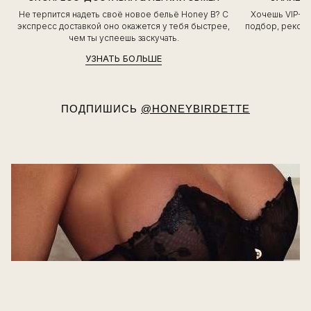
Не терпится надеть своё новое бельё Honey B? С
Хочешь VIP-о
экспресс доставкой оно окажется у тебя быстрее,
подбор, рекоме
чем ты успеешь заскучать.
УЗНАТЬ БОЛЬШЕ
ПОДПИШИСЬ
@HONEYBIRDETTE