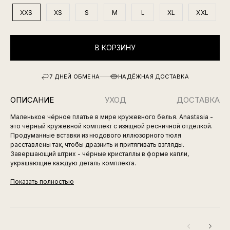
XXS
XS
S
M
L
XL
XXL
В КОРЗИНУ
7 ДНЕЙ ОБМЕНА
НАДЁЖНАЯ ДОСТАВКА
ОПИСАНИЕ
УХОД
ДОСТАВКА
Маленькое чёрное платье в мире кружевного белья. Anastasia -
это чёрный кружевной комплект с изящной ресничной отделкой.
Продуманные вставки из нюдового иллюзорного тюля
расставлены так, чтобы дразнить и притягивать взгляды.
Завершающий штрих - чёрные кристаллы в форме капли,
украшающие каждую деталь комплекта.
Показать полностью