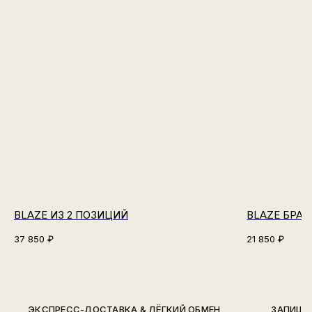
BLAZE ИЗ 2 ПОЗИЦИЙ
BLAZE БРАЛ
37 850
₽
21 850
₽
ЭКСПРЕСС-ДОСТАВКА & ЛЁГКИЙ ОБМЕН
ЗАПИШИ