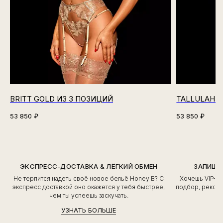
BRITT GOLD ИЗ 3 ПОЗИЦИЙ
TALLULAH N
53 850
₽
53 850
₽
ЭКСПРЕСС-ДОСТАВКА & ЛЁГКИЙ ОБМЕН
ЗАПИШИ
Не терпится надеть своё новое бельё Honey B? С
Хочешь VIP-о
экспресс доставкой оно окажется у тебя быстрее,
подбор, рекоме
чем ты успеешь заскучать.
УЗНАТЬ БОЛЬШЕ