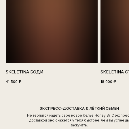
SKELETINA БОДИ
SKELETINA 
41 500
₽
18 000
₽
ЭКСПРЕСС-ДОСТАВКА & ЛЁГКИЙ ОБМЕН
Не терпится надеть своё новое бельё Honey B? С экспре
доставкой оно окажется у тебя быстрее, чем ты успееш
заскучать.