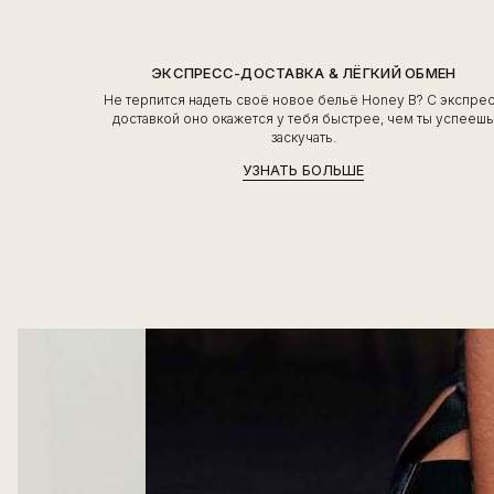
ЭКСПРЕСС-ДОСТАВКА & ЛЁГКИЙ ОБМЕН
Не терпится надеть своё новое бельё Honey B? С экспре
доставкой оно окажется у тебя быстрее, чем ты успееш
заскучать.
УЗНАТЬ БОЛЬШЕ