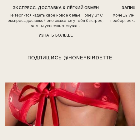
ЭКСПРЕСС-ДОСТАВКА & ЛЁГКИЙ ОБМЕН
ЗАПИШИ
Не терпится надеть своё новое бельё Honey B? С
Хочешь VIP-о
экспресс доставкой оно окажется у тебя быстрее,
подбор, рекоме
чем ты успеешь заскучать.
УЗНАТЬ БОЛЬШЕ
ПОДПИШИСЬ
@HONEYBIRDETTE