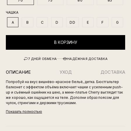
70
75
80
85
ЧАШКА
A
B
C
D
DD
E
F
G
В КОРЗИНУ
7 ДНЕЙ ОБМЕНА
НАДЁЖНАЯ ДОСТАВКА
ОПИСАНИЕ
УХОД
ДОСТАВКА
Попробуй на вкус вишнёво-красное бельё, детка. Бюстгальтер
балконет с эффектом объёма включает чашки с усиленным push-
up и съёмный ошейник на шею, а мини-платье Cherry выглядит так
же хорошо, как ощущается на теле. Дополни образ поясом для
чулок, стрингами и дерзкими трусиками.
Показать полностью