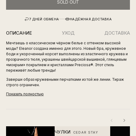
SOLD OUT
7 ДНЕЙ ОБМЕНА
НАДЁЖНАЯ ДОСТАВКА
ОПИСАНИЕ
УХОД
ДОСТАВКА
Мечтаешь о классическом чёрном белье с оттенком высокой
моды? Eleanor создана именно для этого. Новый бра, кружевное
боди и укороченный корсет выполнены из эластичного кружева и
прозрачного тюля, украшены швейцарской вышивкой, глянцевым
«мокрым» покрытием и кристаллами Preciosa®. Этот стиль
переживёт любые тренды!
Заверши образ кружевными перчатками из той же линии. Тираж
строго ограничен.
Показать полностью
ЧУЛКИ
CEDAR STAY