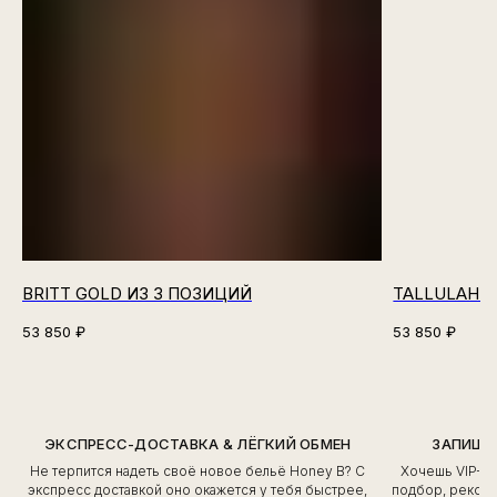
BRITT GOLD ИЗ 3 ПОЗИЦИЙ
TALLULAH N
53 850
₽
53 850
₽
ЭКСПРЕСС-ДОСТАВКА & ЛЁГКИЙ ОБМЕН
ЗАПИШИ
Не терпится надеть своё новое бельё Honey B? С
Хочешь VIP-о
экспресс доставкой оно окажется у тебя быстрее,
подбор, рекоме