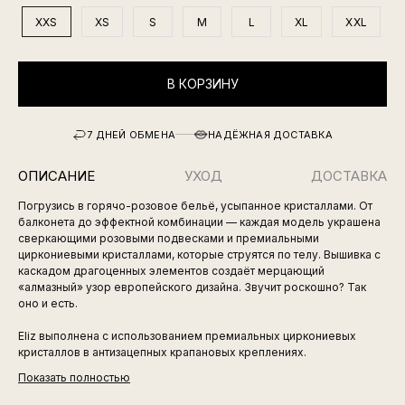
XXS
XS
S
M
L
XL
XXL
В КОРЗИНУ
7 ДНЕЙ ОБМЕНА
НАДЁЖНАЯ ДОСТАВКА
ОПИСАНИЕ
УХОД
ДОСТАВКА
Погрузись в горячо-розовое бельё, усыпанное кристаллами. От
балконета до эффектной комбинации — каждая модель украшена
сверкающими розовыми подвесками и премиальными
циркониевыми кристаллами, которые струятся по телу. Вышивка с
каскадом драгоценных элементов создаёт мерцающий
«алмазный» узор европейского дизайна. Звучит роскошно? Так
оно и есть.
Eliz выполнена с использованием премиальных циркониевых
кристаллов в антизацепных крапановых креплениях.
Показать полностью