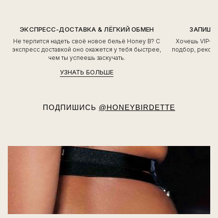
ЭКСПРЕСС-ДОСТАВКА & ЛЁГКИЙ ОБМЕН
ЗАПИШИ
Не терпится надеть своё новое бельё Honey B? С
Хочешь VIP-о
экспресс доставкой оно окажется у тебя быстрее,
подбор, рекоме
чем ты успеешь заскучать.
УЗНАТЬ БОЛЬШЕ
ПОДПИШИСЬ
@HONEYBIRDETTE