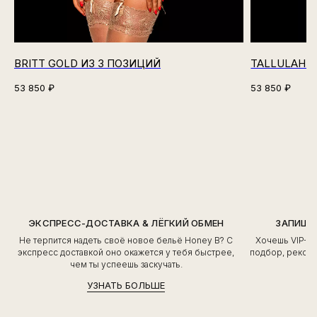
BRITT GOLD ИЗ 3 ПОЗИЦИЙ
TALLULAH N
53 850
₽
53 850
₽
ЭКСПРЕСС-ДОСТАВКА & ЛЁГКИЙ ОБМЕН
ЗАПИШИ
Не терпится надеть своё новое бельё Honey B? С
Хочешь VIP-о
экспресс доставкой оно окажется у тебя быстрее,
подбор, рекоме
чем ты успеешь заскучать.
УЗНАТЬ БОЛЬШЕ