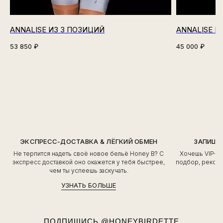
ANNALISE ИЗ 3 ПОЗИЦИЙ
ANNALISE И
53 850
₽
45 000
₽
ЭКСПРЕСС-ДОСТАВКА & ЛЁГКИЙ ОБМЕН
ЗАПИШИ
Не терпится надеть своё новое бельё Honey B? С
Хочешь VIP-о
экспресс доставкой оно окажется у тебя быстрее,
подбор, рекоме
чем ты успеешь заскучать.
УЗНАТЬ БОЛЬШЕ
ПОДПИШИСЬ
@HONEYBIRDETTE