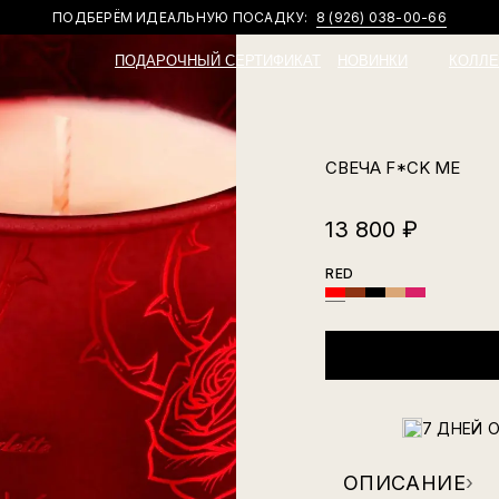
ПОДБЕРЁМ ИДЕАЛЬНУЮ ПОСАДКУ:
НОВИНКИ И ПРИВАТНЫЕ АКЦИИ В
TELEGRAM-КАНАЛЕ
8 (926) 038-00-66
ПОДАРОЧНЫЙ СЕРТИФИКАТ
НОВИНКИ
КОЛЛЕ
СВЕЧА F*CK ME
13 800
₽
RED
7 ДНЕЙ 
ОПИСАНИЕ
›