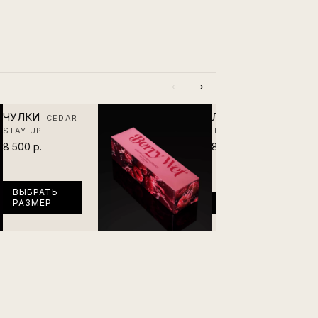
‹
›
ЧУЛКИ
ЛУБРИКАНТ
CEDAR
STAY UP
BERRY WET
8 500 р.
8 500 р.
ВЫБРАТЬ
РАЗМЕР
В КОРЗИНУ