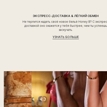
ЭКСПРЕСС-ДОСТАВКА & ЛЁГКИЙ ОБМЕН
Не терпится надеть своё новое бельё Honey B? С экспре
доставкой оно окажется у тебя быстрее, чем ты успееш
заскучать.
УЗНАТЬ БОЛЬШЕ