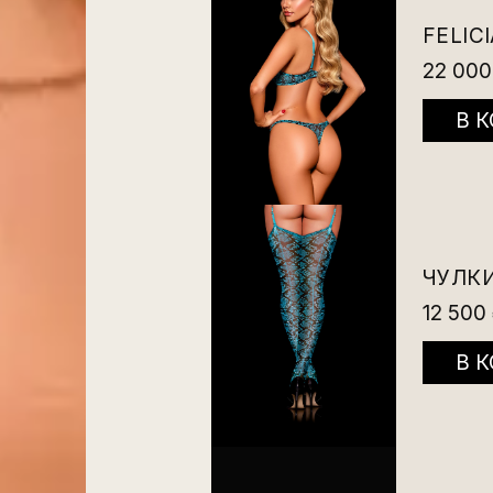
FELIC
22 000
В 
ЧУЛК
12 500
В 