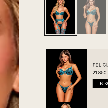
FELIC
21 850
В 