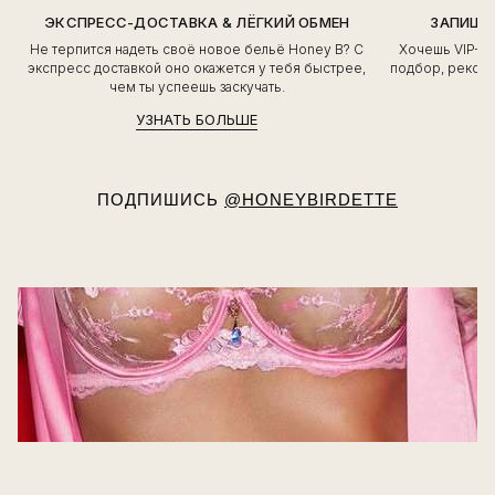
ЭКСПРЕСС-ДОСТАВКА & ЛЁГКИЙ ОБМЕН
ЗАПИШИ
Не терпится надеть своё новое бельё Honey B? С
Хочешь VIP-о
экспресс доставкой оно окажется у тебя быстрее,
подбор, рекоме
чем ты успеешь заскучать.
УЗНАТЬ БОЛЬШЕ
ПОДПИШИСЬ
@HONEYBIRDETTE