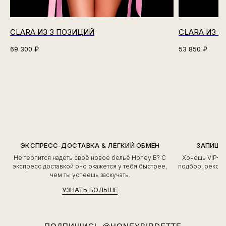
CLARA ИЗ 3 ПОЗИЦИЙ
CLARA ИЗ 2
69 300
₽
53 850
₽
ЭКСПРЕСС-ДОСТАВКА & ЛЁГКИЙ ОБМЕН
ЗАПИШИ
Не терпится надеть своё новое бельё Honey B? С
Хочешь VIP-о
экспресс доставкой оно окажется у тебя быстрее,
подбор, рекоме
чем ты успеешь заскучать.
УЗНАТЬ БОЛЬШЕ