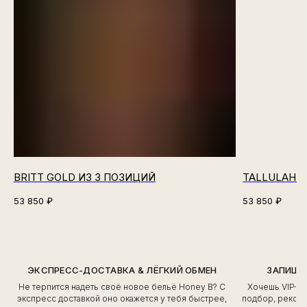
BRITT GOLD ИЗ 3 ПОЗИЦИЙ
TALLULAH N
53 850
₽
53 850
₽
ЭКСПРЕСС-ДОСТАВКА & ЛЁГКИЙ ОБМЕН
ЗАПИШИ
Не терпится надеть своё новое бельё Honey B? С
Хочешь VIP-о
экспресс доставкой оно окажется у тебя быстрее,
подбор, рекоме