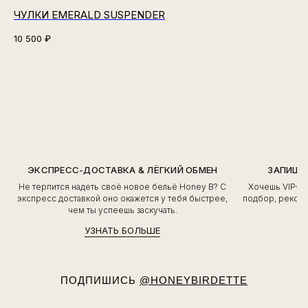
ЧУЛКИ EMERALD SUSPENDER
10 500
₽
ЭКСПРЕСС-ДОСТАВКА & ЛЁГКИЙ ОБМЕН
ЗАПИШИ
Не терпится надеть своё новое бельё Honey B? С
Хочешь VIP-о
экспресс доставкой оно окажется у тебя быстрее,
подбор, рекоме
чем ты успеешь заскучать.
УЗНАТЬ БОЛЬШЕ
ПОДПИШИСЬ
@HONEYBIRDETTE