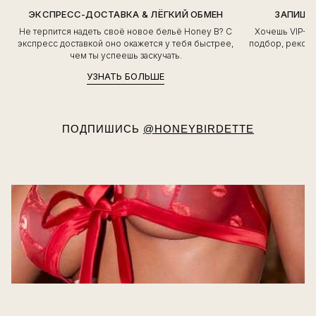
ЭКСПРЕСС-ДОСТАВКА & ЛЁГКИЙ ОБМЕН
ЗАПИШИ
Не терпится надеть своё новое бельё Honey B? С
Хочешь VIP-о
экспресс доставкой оно окажется у тебя быстрее,
подбор, рекоме
чем ты успеешь заскучать.
УЗНАТЬ БОЛЬШЕ
ПОДПИШИСЬ
@HONEYBIRDETTE