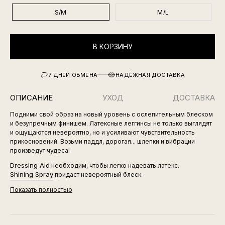
S/M
M/L
В КОРЗИНУ
7 ДНЕЙ ОБМЕНА
НАДЁЖНАЯ ДОСТАВКА
ОПИСАНИЕ
УХОД
ДОСТАВКА
Подними свой образ на новый уровень с ослепительным блеском
и безупречным финишем. Латексные леггинсы не только выглядят
и ощущаются невероятно, но и усиливают чувствительность
прикосновений. Возьми паддл, дорогая... шлепки и вибрации
произведут чудеса!
Dressing Aid
необходим, чтобы легко надевать латекс.
Shining Spray
придаст невероятный блеск.
Показать полностью