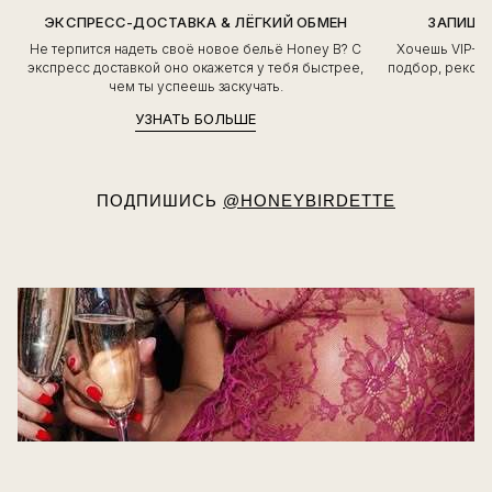
ЭКСПРЕСС-ДОСТАВКА & ЛЁГКИЙ ОБМЕН
ЗАПИШИ
Не терпится надеть своё новое бельё Honey B? С
Хочешь VIP-о
экспресс доставкой оно окажется у тебя быстрее,
подбор, рекоме
чем ты успеешь заскучать.
УЗНАТЬ БОЛЬШЕ
ПОДПИШИСЬ
@HONEYBIRDETTE