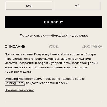
S/M
M/L
В КОРЗИНУ
7 ДНЕЙ ОБМЕНА
НАДЁЖНАЯ ДОСТАВКА
ОПИСАНИЕ
УХОД
ДОСТАВКА
Прикоснись ко мне. Почувствуй меня. Усиль эмоции и обостри
чувствительность с провокационными латексными чулками.
Испытай неотразимый эффект и уверенность, когда твои формы
заключены в латекс. Дополняй их латексным поясом для
идеального дуэта.
Dressing Aid
необходим, чтобы легко надевать латекс.
Shining Spray
придаст невероятный блеск.
Показать полностью