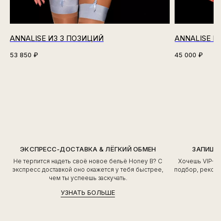
ANNALISE ИЗ 3 ПОЗИЦИЙ
ANNALISE И
53 850
₽
45 000
₽
ЭКСПРЕСС-ДОСТАВКА & ЛЁГКИЙ ОБМЕН
ЗАПИШИ
Не терпится надеть своё новое бельё Honey B? С
Хочешь VIP-о
экспресс доставкой оно окажется у тебя быстрее,
подбор, рекоме
чем ты успеешь заскучать.
УЗНАТЬ БОЛЬШЕ