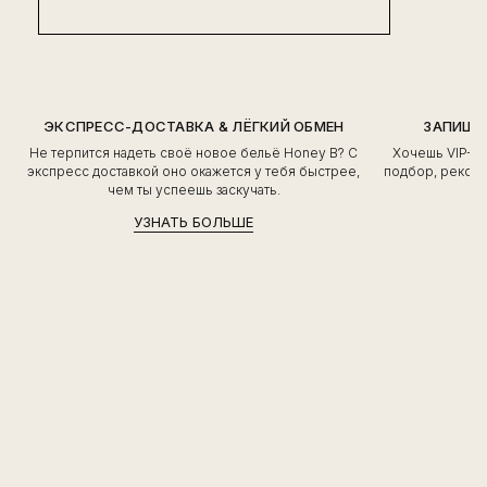
ЭКСПРЕСС-ДОСТАВКА & ЛЁГКИЙ ОБМЕН
ЗАПИШИ
Не терпится надеть своё новое бельё Honey B? С
Хочешь VIP-о
экспресс доставкой оно окажется у тебя быстрее,
подбор, рекоме
чем ты успеешь заскучать.
УЗНАТЬ БОЛЬШЕ
ПОДПИШИСЬ
@HONEYBIRDETTE