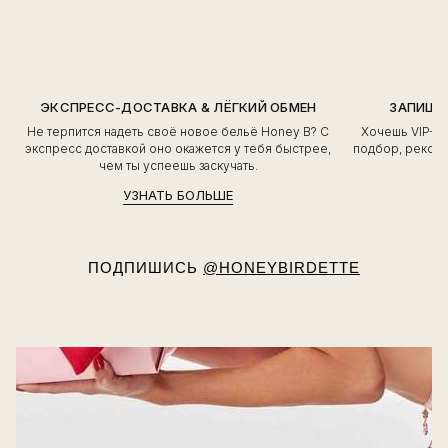
ЭКСПРЕСС-ДОСТАВКА & ЛЁГКИЙ ОБМЕН
ЗАПИШИ
Не терпится надеть своё новое бельё Honey B? С
Хочешь VIP-о
экспресс доставкой оно окажется у тебя быстрее,
подбор, рекоме
чем ты успеешь заскучать.
УЗНАТЬ БОЛЬШЕ
ПОДПИШИСЬ
@HONEYBIRDETTE