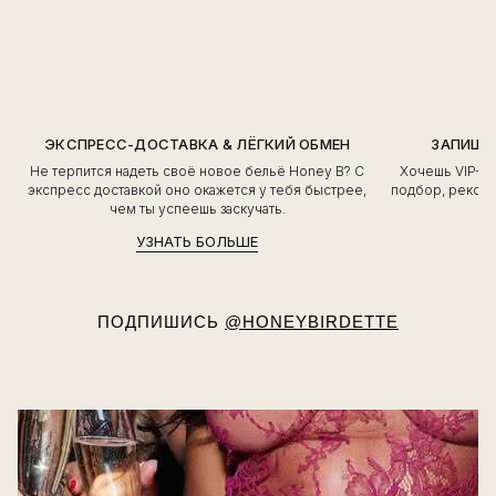
ЭКСПРЕСС-ДОСТАВКА & ЛЁГКИЙ ОБМЕН
ЗАПИШИ
Не терпится надеть своё новое бельё Honey B? С
Хочешь VIP-о
экспресс доставкой оно окажется у тебя быстрее,
подбор, рекоме
чем ты успеешь заскучать.
УЗНАТЬ БОЛЬШЕ
ПОДПИШИСЬ
@HONEYBIRDETTE