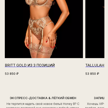
BRITT GOLD ИЗ 3 ПОЗИЦИЙ
TALLULAH N
53 850
₽
53 850
₽
ЭКСПРЕСС-ДОСТАВКА & ЛЁГКИЙ ОБМЕН
ЗАПИШИ
Не терпится надеть своё новое бельё Honey B? С
Хочешь VIP-о
экспресс доставкой оно окажется у тебя быстрее,
подбор, рекоме