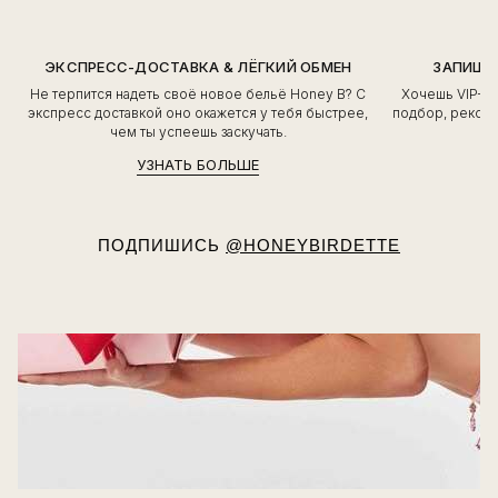
ЭКСПРЕСС-ДОСТАВКА & ЛЁГКИЙ ОБМЕН
ЗАПИШИ
Не терпится надеть своё новое бельё Honey B? С
Хочешь VIP-о
экспресс доставкой оно окажется у тебя быстрее,
подбор, рекоме
чем ты успеешь заскучать.
УЗНАТЬ БОЛЬШЕ
ПОДПИШИСЬ
@HONEYBIRDETTE