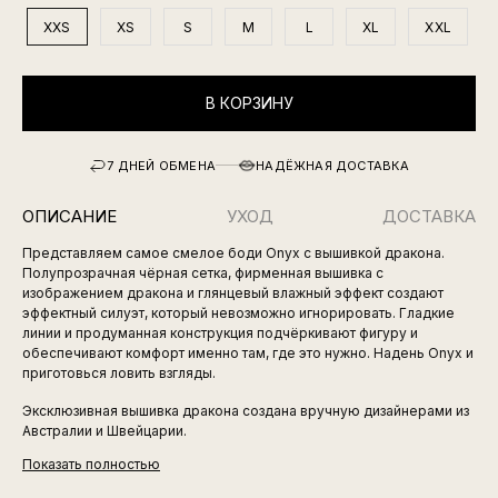
XXS
XS
S
M
L
XL
XXL
В КОРЗИНУ
7 ДНЕЙ ОБМЕНА
НАДЁЖНАЯ ДОСТАВКА
ОПИСАНИЕ
УХОД
ДОСТАВКА
Представляем самое смелое боди Onyx с вышивкой дракона.
Полупрозрачная чёрная сетка, фирменная вышивка с
изображением дракона и глянцевый влажный эффект создают
эффектный силуэт, который невозможно игнорировать. Гладкие
линии и продуманная конструкция подчёркивают фигуру и
обеспечивают комфорт именно там, где это нужно. Надень Onyx и
приготовься ловить взгляды.
Эксклюзивная вышивка дракона создана вручную дизайнерами из
Австралии и Швейцарии.
Показать полностью