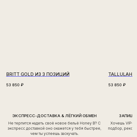
BRITT GOLD ИЗ 3 ПОЗИЦИЙ
TALLULAH N
53 850
₽
53 850
₽
ЭКСПРЕСС-ДОСТАВКА & ЛЁГКИЙ ОБМЕН
ЗАПИШИ
Не терпится надеть своё новое бельё Honey B? С
Хочешь VIP-о
экспресс доставкой оно окажется у тебя быстрее,
подбор, рекоме
чем ты успеешь заскучать.