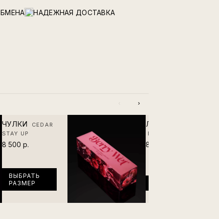
ОБМЕНА
НАДЕЖНАЯ ДОСТАВКА
‹
›
ЧУЛКИ
ЛУБРИКАНТ
CEDAR
STAY UP
BERRY WET
8 500 р.
8 500 р.
ВЫБРАТЬ
РАЗМЕР
В КОРЗИНУ