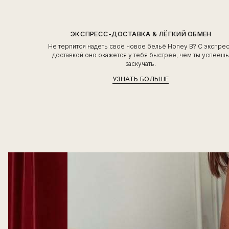
ЭКСПРЕСС-ДОСТАВКА & ЛЁГКИЙ ОБМЕН
Не терпится надеть своё новое бельё Honey B? С экспре
доставкой оно окажется у тебя быстрее, чем ты успееш
заскучать.
УЗНАТЬ БОЛЬШЕ