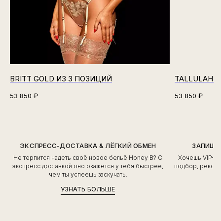
BRITT GOLD ИЗ 3 ПОЗИЦИЙ
TALLULAH N
53 850
₽
53 850
₽
ЭКСПРЕСС-ДОСТАВКА & ЛЁГКИЙ ОБМЕН
ЗАПИШИ
Не терпится надеть своё новое бельё Honey B? С
Хочешь VIP-о
экспресс доставкой оно окажется у тебя быстрее,
подбор, рекоме
чем ты успеешь заскучать.
УЗНАТЬ БОЛЬШЕ