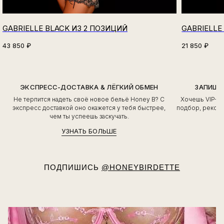
GABRIELLE BLACK ИЗ 2 ПОЗИЦИЙ
GABRIELLE
43 850
₽
21 850
₽
ЭКСПРЕСС-ДОСТАВКА & ЛЁГКИЙ ОБМЕН
ЗАПИШИ
Не терпится надеть своё новое бельё Honey B? С
Хочешь VIP-о
экспресс доставкой оно окажется у тебя быстрее,
подбор, рекоме
чем ты успеешь заскучать.
УЗНАТЬ БОЛЬШЕ
ПОДПИШИСЬ
@HONEYBIRDETTE