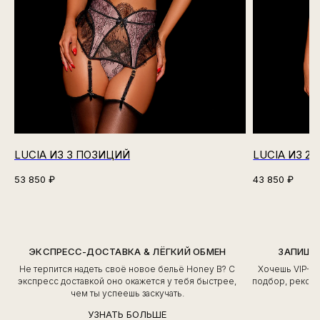
LUCIA ИЗ 3 ПОЗИЦИЙ
LUCIA ИЗ 2
53 850
₽
43 850
₽
ЭКСПРЕСС-ДОСТАВКА & ЛЁГКИЙ ОБМЕН
ЗАПИШИ
Не терпится надеть своё новое бельё Honey B? С
Хочешь VIP-о
экспресс доставкой оно окажется у тебя быстрее,
подбор, рекоме
чем ты успеешь заскучать.
УЗНАТЬ БОЛЬШЕ