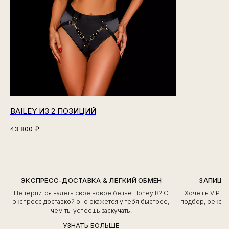
BAILEY ИЗ 2 ПОЗИЦИЙ
43 800
₽
ЭКСПРЕСС-ДОСТАВКА & ЛЁГКИЙ ОБМЕН
ЗАПИШИ
Не терпится надеть своё новое бельё Honey B? С
Хочешь VIP-о
экспресс доставкой оно окажется у тебя быстрее,
подбор, рекоме
чем ты успеешь заскучать.
УЗНАТЬ БОЛЬШЕ