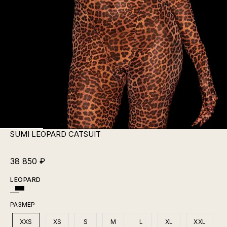
SUMI LEOPARD CATSUIT
38 850
₽
LEOPARD
РАЗМЕР
XXS
XS
S
M
L
XL
XXL