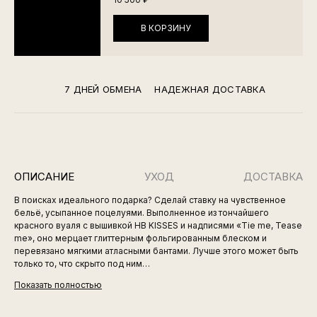
В КОРЗИНУ
7 ДНЕЙ ОБМЕНА
НАДЕЖНАЯ ДОСТАВКА
ОПИСАНИЕ
УХОД
ДОСТАВКА
В поисках идеального подарка? Сделай ставку на чувственное
бельё, усыпанное поцелуями. Выполненное из тончайшего
красного вуаля с вышивкой HB KISSES и надписями «Tie me, Tease
me», оно мерцает глиттерным фольгированным блеском и
перевязано мягкими атласными бантами. Лучше этого может быть
только то, что скрыто под ним…
Показать полностью