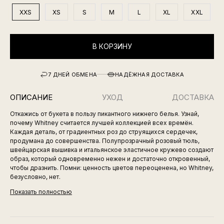
XXS
XS
S
M
L
XL
XXL
В КОРЗИНУ
7 ДНЕЙ ОБМЕНА
НАДЁЖНАЯ ДОСТАВКА
ОПИСАНИЕ
УХОД
ДОСТАВКА
Откажись от букета в пользу пикантного нижнего белья. Узнай,
почему Whitney считается лучшей коллекцией всех времён.
Каждая деталь, от градиентных роз до струящихся сердечек,
продумана до совершенства. Полупрозрачный розовый тюль,
швейцарская вышивка и итальянское эластичное кружево создают
образ, который одновременно нежен и достаточно откровенный,
чтобы дразнить. Помни: ценность цветов переоценена, но Whitney,
безусловно, нет.
Показать полностью