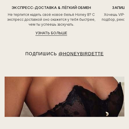
ЭКСПРЕСС-ДОСТАВКА & ЛЁГКИЙ ОБМЕН
ЗАПИШИ
Не терпится надеть своё новое бельё Honey B? С
Хочешь VIP-о
экспресс доставкой оно окажется у тебя быстрее,
подбор, рекоме
чем ты успеешь заскучать.
УЗНАТЬ БОЛЬШЕ
ПОДПИШИСЬ
@HONEYBIRDETTE