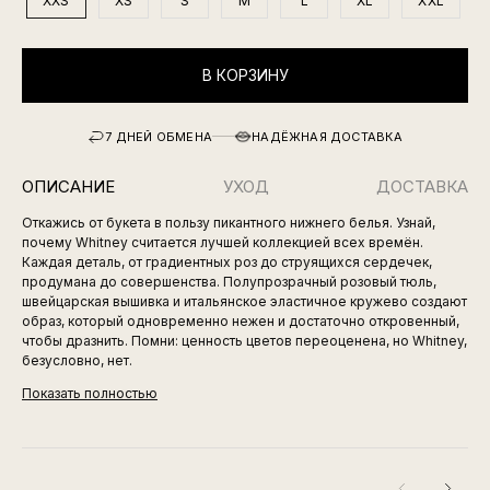
XXS
XS
S
M
L
XL
XXL
В КОРЗИНУ
7 ДНЕЙ ОБМЕНА
НАДЁЖНАЯ ДОСТАВКА
ОПИСАНИЕ
УХОД
ДОСТАВКА
Откажись от букета в пользу пикантного нижнего белья. Узнай,
почему Whitney считается лучшей коллекцией всех времён.
Каждая деталь, от градиентных роз до струящихся сердечек,
продумана до совершенства. Полупрозрачный розовый тюль,
швейцарская вышивка и итальянское эластичное кружево создают
образ, который одновременно нежен и достаточно откровенный,
чтобы дразнить. Помни: ценность цветов переоценена, но Whitney,
безусловно, нет.
Показать полностью