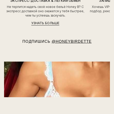
ЭКСПРЕСС-ДОСТАВКА & ЛЁГКИЙ ОБМЕН
ЗАПИШИ
Не терпится надеть своё новое бельё Honey B? С
Хочешь VIP-о
экспресс доставкой оно окажется у тебя быстрее,
подбор, рекоме
чем ты успеешь заскучать.
УЗНАТЬ БОЛЬШЕ
ПОДПИШИСЬ
@HONEYBIRDETTE