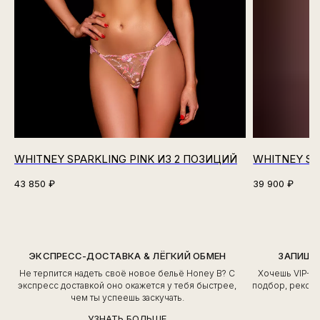
WHITNEY SPARKLING PINK ИЗ 2 ПОЗИЦИЙ
WHITNEY SP
43 850
₽
39 900
₽
ЭКСПРЕСС-ДОСТАВКА & ЛЁГКИЙ ОБМЕН
ЗАПИШИ
Не терпится надеть своё новое бельё Honey B? С
Хочешь VIP-о
экспресс доставкой оно окажется у тебя быстрее,
подбор, рекоме
чем ты успеешь заскучать.
УЗНАТЬ БОЛЬШЕ