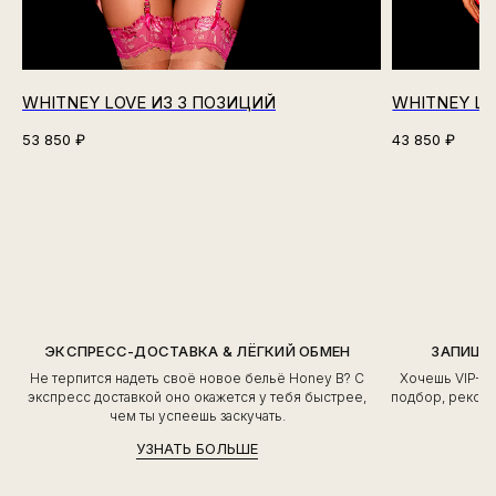
WHITNEY LOVE ИЗ 3 ПОЗИЦИЙ
WHITNEY LO
53 850
₽
43 850
₽
ЭКСПРЕСС-ДОСТАВКА & ЛЁГКИЙ ОБМЕН
ЗАПИШИ
Не терпится надеть своё новое бельё Honey B? С
Хочешь VIP-о
экспресс доставкой оно окажется у тебя быстрее,
подбор, рекоме
чем ты успеешь заскучать.
УЗНАТЬ БОЛЬШЕ