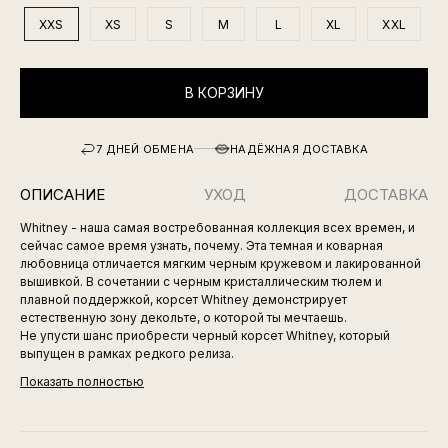
XXS
XS
S
M
L
XL
XXL
В КОРЗИНУ
7 ДНЕЙ ОБМЕНА
НАДЁЖНАЯ ДОСТАВКА
ОПИСАНИЕ
УХОД
ДОСТАВКА
Whitney - наша самая востребованная коллекция всех времен, и
сейчас самое время узнать, почему. Эта темная и коварная
любовница отличается мягким черным кружевом и лакированной
вышивкой. В сочетании с черным кристаллическим тюлем и
плавной поддержкой, корсет Whitney демонстрирует
естественную зону декольте, о которой ты мечтаешь.
Не упусти шанс приобрести черный корсет Whitney, который
выпущен в рамках редкого релиза.
Показать полностью