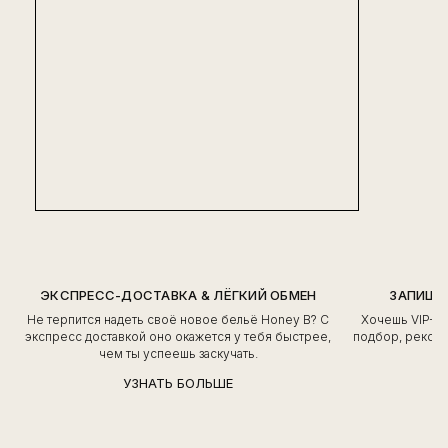
ЭКСПРЕСС-ДОСТАВКА & ЛЁГКИЙ ОБМЕН
ЗАПИШИ
Не терпится надеть своё новое бельё Honey B? С
Хочешь VIP-о
экспресс доставкой оно окажется у тебя быстрее,
подбор, рекоме
чем ты успеешь заскучать.
УЗНАТЬ БОЛЬШЕ