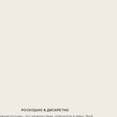
РОСКОШНО & ДИСКРЕТНО
аждая посылка - это удовольствие, обёрнутое в тайну. Твой