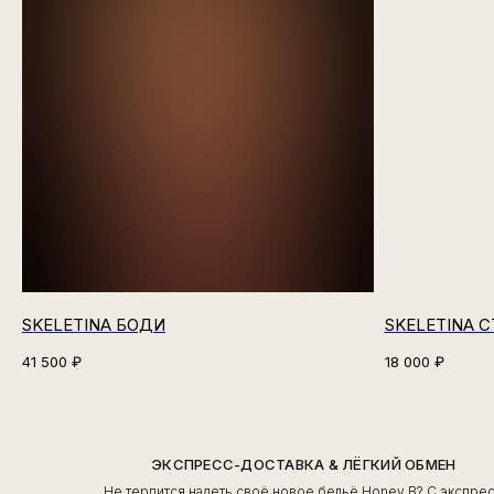
SKELETINA БОДИ
SKELETINA 
41 500
₽
18 000
₽
ЭКСПРЕСС-ДОСТАВКА & ЛЁГКИЙ ОБМЕН
Не терпится надеть своё новое бельё Honey B? С экспре