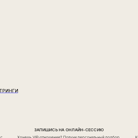
СТРИНГИ
ЗАПИШИСЬ НА ОНЛАЙН-СЕССИЮ
сс
Хочешь VIP-отношение? Получи персональный подбор,
К