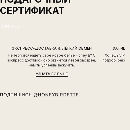
СЕРТИФИКАТ
ЭКСПРЕСС-ДОСТАВКА & ЛЁГКИЙ ОБМЕН
ЗАПИШИ
Не терпится надеть своё новое бельё Honey B? С
Хочешь VIP-о
экспресс доставкой оно окажется у тебя быстрее,
подбор, рекоме
чем ты успеешь заскучать.
УЗНАТЬ БОЛЬШЕ
ПОДПИШИСЬ
@HONEYBIRDETTE