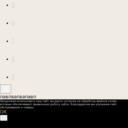
5
6
7
8
9
павпвапвапавп
Продолжая использовать наш сайт, вы даете согласие на обработку файлов cookie,
которые обеспечивают правильную работу сайта. Благодаря им мы улучшаем сайт,
обслуживание и товары.
OK